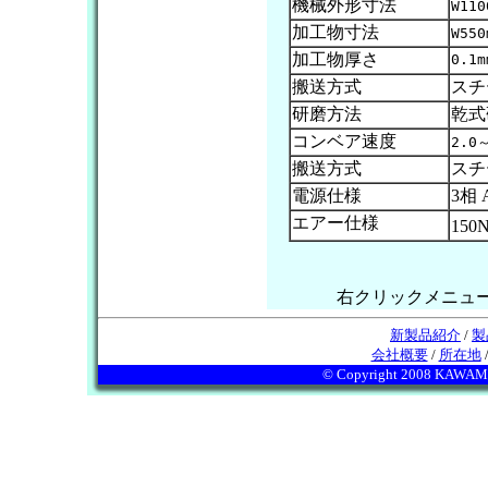
機械外形寸法
W110
加工物寸法
W550
加工物厚さ
0.1m
搬送方式
スチ
研磨方法
乾式
コンベア速度
2.0～
搬送方式
スチ
電源仕様
3相 A
エアー仕様
150N
右クリックメニュ
新製品紹介
/
製
会社概要
/
所在地
© Copyright 2008 KAWAMURA