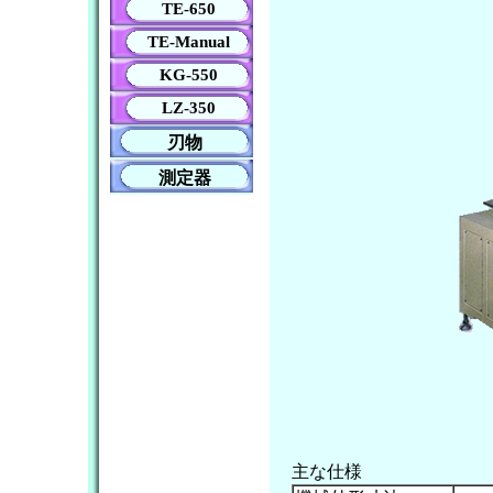
TE-650
TE-Manual
KG-550
LZ-350
刃物
測定器
主な仕様