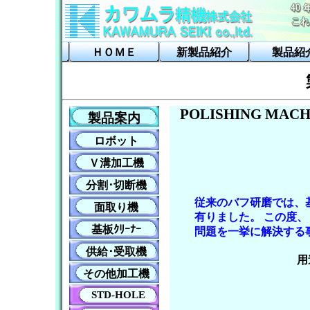
ＨＯＭＥ
新製品紹介
製品紹
POLISHING MACH
製品案内
ロボット
Ｖ溝加工機
分割･切断機
従来のバフ研磨では、
面取り機
有りました。 この度
基板ｸﾘｰﾅｰ
問題を一挙に解決する
供給･受取機
用
その他加工機
STD-HOLE