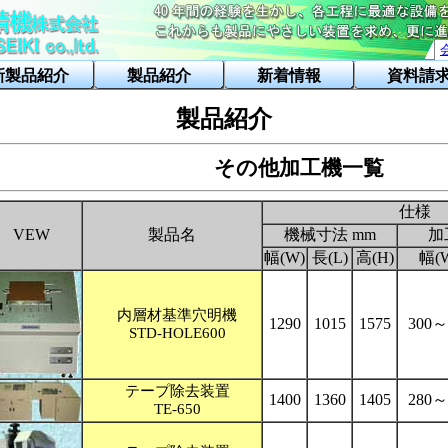
新製品紹介
製品紹介
新着情報
資料請
製品紹介
その他加工機一覧
仕様
VEW
製品名
機械寸法 mm
加
幅(W)
長(L)
高(H)
幅(
内層材基準穴明機
1290
1015
1575
300～
STD-HOLE600
テープ除去装置
1400
1360
1405
280～
TE-650