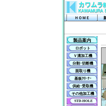
ＨＯＭＥ
製品案内
ロボット
Ｖ溝加工機
分割･切断機
面取り機
基板ｸﾘｰﾅｰ
供給･受取機
その他加工機
STD-HOLE