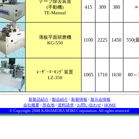
テープ除去装置
415
309
380
∞
(手動機)
TE-Manual
薄板平面研磨機
1100
2225
1450
550(
KG-550
ﾚｰｻﾞｰﾏｰｷﾝｸﾞ装置
1065
1710
1630
80～
LZ-350
新製品紹介
/
製品紹介
/
新着情報
/
展示会情報
会社概要
/
所在地
/
資料請求
/
お問い合わせ
/
HOME
© Copyright 2008 KAWAMURA SEIKI Corporation. All rights reserved.