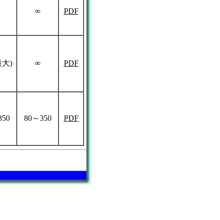
∞
PDF
最大)
∞
PDF
350
80～350
PDF