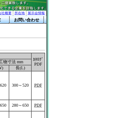
会社概要
所在地
展示会情報
求
お問い合わせ
ｶﾀﾛｸﾞ
工物寸法 mm
PDF
W)
長(L)
620
300～520
PDF
650
280～650
PDF